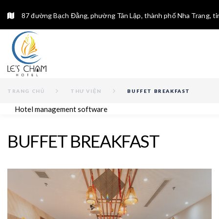
87 đường Bạch Đằng, phường Tân Lập, thành phố Nha Trang, t
TRANG CHỦ
THƯ VIỆN
BUFFET BREAKFAST
Hotel management software
BUFFET BREAKFAST